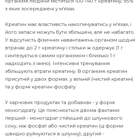
організмі людини міститься 100-140 г креатину, 95%
з яких зосереджені у м'язах.
Креатин має властивість накопичуватись у м'язах, і
його запаси можуть бути збільшені, але не набагато.
У відсутність фізичних навантажень організм щодня
втрачає до 2 г креатину і стільки ж одержує (1 г
синтезується самим організмом і близько 1 г
надходить з їжею). Інтенсивні тренування
збільшують втрати креатину. В організмі креатин
присутній у двох формах: у вільній (чистий креатин)
та у формі креатин-фосфату.
У харчових продуктах та добавках - у формі
моногідрату. Це пояснюється двома фактами:
перший - моногідрат стійкіший до шлункового
соку, ніж фосфат або чистий креатин (ці форми
швидко руйнуються в шлунку); другий -