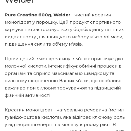
Pure Creatine 600g, Weider
- чистий креатин
моногідрат у порошку. Цей продукт спортивного
харчування застосовується у бодібілдингу та інших
видах спорту для швидкого набору м'язової маси,
підвищення сили та об'єму м'язів.
Підвищений вміст креатину в м'язах пригнічує дію
молочної кислоти, інтенсифікує обмінні процеси в
організмі та сприяє максимально швидкому та
сильному скороченню Ваших м'язів, що особливо
важливо при силових тренуваннях та підвищеній
фізичній активності.
Креатин моногідрат - натуральна речовина (метил-
гуанідо-оцтова кислота), яка відіграє ключову роль
у відтворенні енергії на молекулярному рівні. В