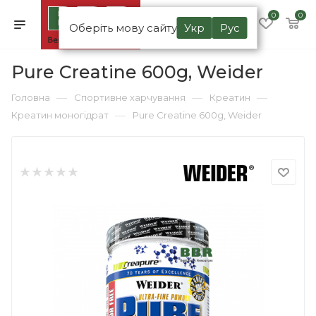
0
0
Оберіть мову сайту
Укр
Рус
Pure Creatine 600g, Weider
—
—
—
Головна
Спортивне харчування
Креатин
—
Креатин моногідрат
Pure Creatine 600g, Weider