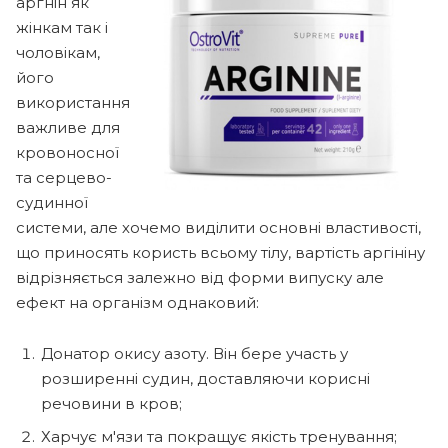
аргнін як
жінкам так і
чоловікам,
його
використання
важливе для
кровоносної
та серцево-
судинної
системи, але хочемо виділити основні властивості,
що приносять користь всьому тілу, вартість аргініну
відрізняється залежно від форми випуску але
ефект на організм однаковий:
Донатор окису азоту. Він бере участь у
розширенні судин, доставляючи корисні
речовини в кров;
Харчує м'язи та покращує якість тренування;