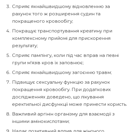
Сприяє якнайшвидшому відновленню за
рахунок того ж розширення судин та
покращеного кровообігу;
Покращує транспортування креатину при
комплексному прийомі для прискорення
результату;
Сприяє пампінгу, коли під час вправ на певні
групи м'язів кров їх заповнює;
Сприяє якнайшвидшому загоєнню травм;
Підвищує сексуальну функцію за рахунок
покращення кровообігу. При додаткових
дослідженнях доведено, що лікування
еректильної дисфункції може принести користь.
Важливий аргінін організму для взаємодії з
іншими амінокислотами;
Надає позитивний вплив для жіночого