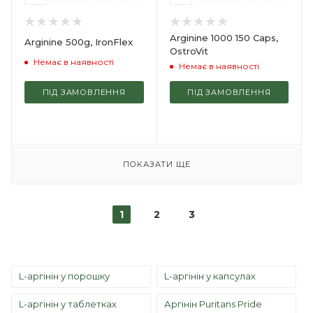
Arginine 1000 150 Caps,
Arginine 500g, IronFlex
OstroVit
Немає в наявності
Немає в наявності
ПІД ЗАМОВЛЕННЯ
ПІД ЗАМОВЛЕННЯ
ПОКАЗАТИ ЩЕ
1
2
3
L-аргінін у порошку
L-аргінін у капсулах
L-аргінін у таблетках
Аргінін Puritans Pride