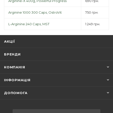
Arginine-X 400g, Powerful Progress
690 грн.
Arginine 1000 300 Caps, OstroVit
750 грн.
L-Arginine 240 Caps, MST
1 249 грн.
АКЦІЇ
БРЕНДИ
КОМПАНІЯ
ІНФОРМАЦІЯ
ДОПОМОГА