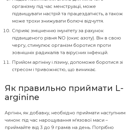
організму під час менструації, може
підвищувати настрій та працездатність, а також
може трохи знижувати болючі відчуття.
Сприяє зміцненню імунітету за рахунок
підвищеного рівня NO (окис азоту). Він в свою
чергу, стимулює організм боротися проти
зовнішніх радикалів та вірусних інфекцій.
Прийом аргініну і лізину, допоможе боротися зі
стресом і тривожністю, що виникає.
Як правильно приймати L-
arginine
Аргінін, як добавку, необхідно приймати наступним
чином: під час нарощування м'язової маси –
приймайте від 3 до 9 грамів на день. Потрібно