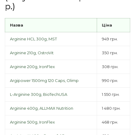
р.)
Назва
Ціна
Arginine HCL 300g, MST
949 грн.
Arginine 210g, OstroVit
350 грн.
Arginine 200g, IronFlex
308 грн.
Argipower 1500mg 120 Caps, Olimp
990 грн.
L-Arginine 300g, BioTechUSA
1 550 грн.
Arginine 400g, ALLMAX Nutrition
1 480 грн.
Arginine 500g, IronFlex
468 грн.