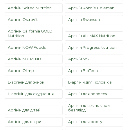
Аргінін Scitec Nutrition
Аргінін Ronnie Coleman
Аргінін OstroVit
Аргінін Swanson
Аргінін California GOLD
Nutrition
Аргінін ALLMAX Nutrition
Аргінін NOW Foods
Аргінін Progress Nutrition
Аргінін NUTREND
Аргінін MST
Аргінін Olimp
Аргінін BioTech
L-аргінін для жінок
L-аргінін для чоловіків
L-аргінін для схуднення
Аргінін для волосся
Аргінін для жінок при
Аргінін для дітей
безплідді
Аргінін для шкіри
Аргінін для росту