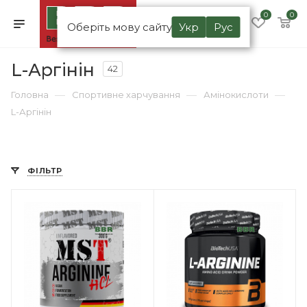
0
0
Оберіть мову сайту
Укр
Рус
L-Аргінін
42
—
—
—
Головна
Спортивне харчування
Амінокислоти
L-Аргінін
ФІЛЬТР