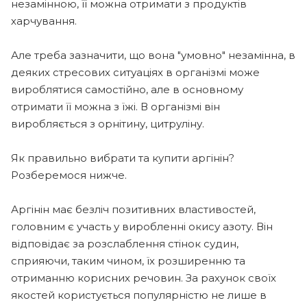
незамінною, її можна отримати з продуктів
харчування.
Але треба зазначити, що вона "умовно" незамінна, в
деяких стресових ситуаціях в організмі може
вироблятися самостійно, але в основному
отримати її можна з їжі. В організмі він
виробляється з орнітину, цитруліну.
Як правильно вибрати та купити аргінін?
Розберемося нижче.
Аргінін має безліч позитивних властивостей,
головним є участь у виробленні окису азоту. Він
відповідає за розслаблення стінок судин,
сприяючи, таким чином, їх розширенню та
отриманню корисних речовин. За рахунок своїх
якостей користується популярністю не лише в