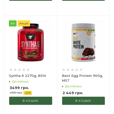
Хіт
Акція
Syntha 6 2270g, BSN
Best Egg Protein 900g,
MST
Достатньо
Достатньо
3499 грн.
2 449
грн.
4500 грн.
-
22
%
В КОШИК
В КОШИК