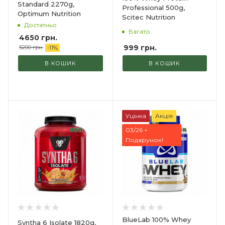
Standard 2270g,
Professional 500g,
Optimum Nutrition
Scitec Nutrition
Достатньо
Багато
4650 грн.
999
грн.
5200 грн.
-
11
%
В КОШИК
В КОШИК
Уцінка
Акція
03/26 +
Подарунок!
BlueLab 100% Whey
Syntha 6 Isolate 1820g,