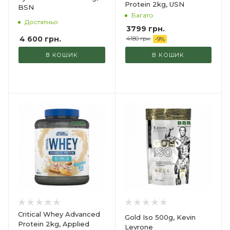
Protein 2kg, USN
BSN
Багато
Достатньо
3799 грн.
4 600
грн.
4180 грн.
-
9
%
В КОШИК
В КОШИК
Critical Whey Advanced
Gold Iso 500g, Kevin
Protein 2kg, Applied
Levrone