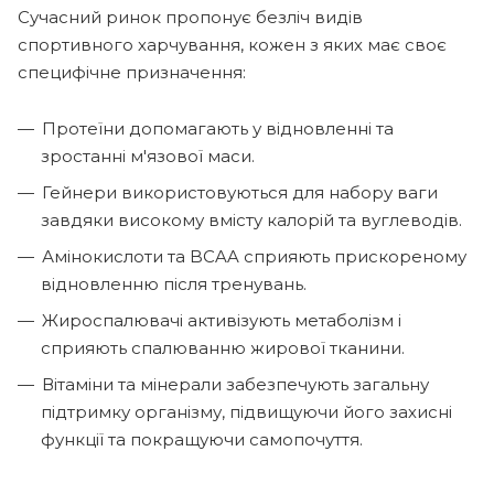
Сучасний ринок пропонує безліч видів
спортивного харчування, кожен з яких має своє
специфічне призначення:
Протеїни допомагають у відновленні та
зростанні м'язової маси.
Гейнери використовуються для набору ваги
завдяки високому вмісту калорій та вуглеводів.
Амінокислоти та BCAA сприяють прискореному
відновленню після тренувань.
Жироспалювачі активізують метаболізм і
сприяють спалюванню жирової тканини.
Вітаміни та мінерали забезпечують загальну
підтримку організму, підвищуючи його захисні
функції та покращуючи самопочуття.