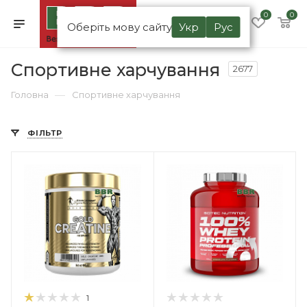
0
0
Оберіть мову сайту
Укр
Рус
Спортивне харчування
2677
—
Головна
Спортивне харчування
ФІЛЬТР
1