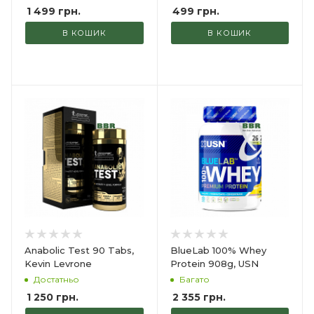
1 499
грн.
499
грн.
В КОШИК
В КОШИК
Anabolic Test 90 Tabs,
BlueLab 100% Whey
Kevin Levrone
Protein 908g, USN
Достатньо
Багато
1 250
грн.
2 355
грн.