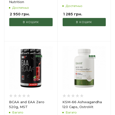
Nutrition
Достатньо
Достатньо
1 285
грн.
2 950
грн.
В КОШИК
В КОШИК
BCAA and EAA Zero
KSM-66 Ashwagandha
520g, MST
120 Caps, OstroVit
Багато
Багато