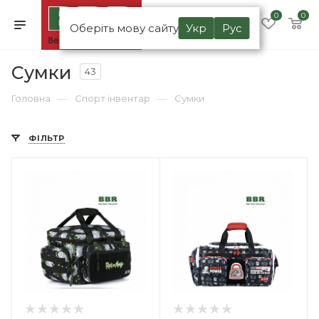
0
0
Оберіть мову сайту
Укр
Рус
Сумки
43
—
—
Головна
Спорт інвентар
Сумки
ФІЛЬТР