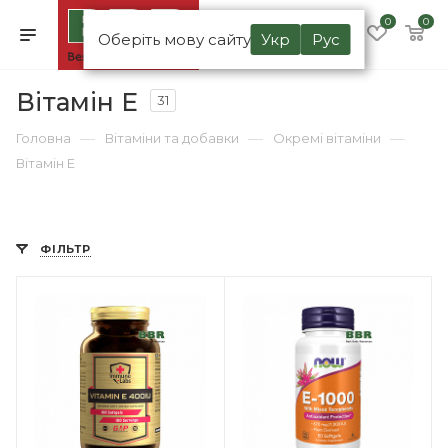
0
0
Оберіть мову сайту
Укр
Рус
Вітамін E
31
—
—
—
Головна
Вітаміни та добавки
Окремі вітаміни
Вітамін E
ФІЛЬТР