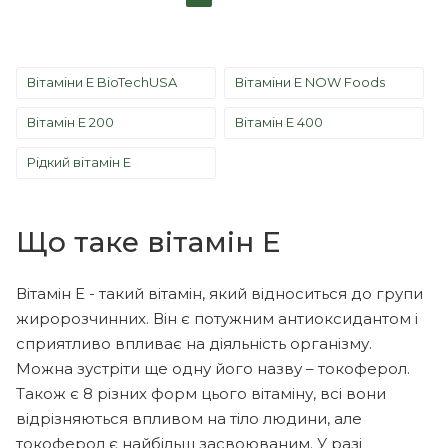
Вітаміни E BioTechUSA
Вітаміни E NOW Foods
Вітамін E 200
Вітамін Е 400
Рідкий вітамін E
Що таке вітамін Е
Вітамін Е - такий вітамін, який відноситься до групи
жиророзчинних. Він є потужним антиоксидантом і
сприятливо впливає на діяльність організму.
Можна зустріти ще одну його назву – токоферол.
Також є 8 різних форм цього вітаміну, всі вони
відрізняються впливом на тіло людини, але
токоферол є найбільш засвоюваним. У разі