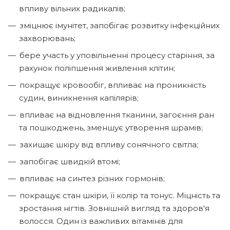
впливу вільних радикалів;
зміцнює імунітет, запобігає розвитку інфекційних
захворювань;
бере участь у уповільненні процесу старіння, за
рахунок поліпшення живлення клітин;
покращує кровообіг, впливає на проникність
судин, виникнення капілярів;
впливає на відновлення тканини, загоєння ран
та пошкоджень, зменшує утворення шрамів;
захищає шкіру від впливу сонячного світла;
запобігає швидкій втомі;
впливає на синтез різних гормонів;
покращує стан шкіри, її колір та тонус. Міцність та
зростання нігтів. Зовнішній вигляд та здоров'я
волосся. Один із важливих вітамінів для