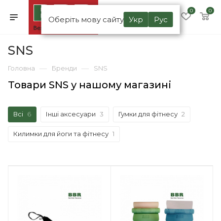
0
0
Оберіть мову сайту
Укр
Рус
SNS
—
—
Головна
Бренди
SNS
Товари SNS у нашому магазині
Всі
6
Інші аксесуари
3
Гумки для фітнесу
2
Килимки для йоги та фітнесу
1