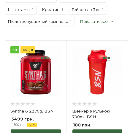
L-глютамін
1
Креатин
1
Гейнер до 3 кг
1
Післятренувальний комплекс
1
Показати все
Хіт
Акція
Syntha 6 2270g, BSN
Шейкер з кулькою
700ml, BSN
3499 грн.
180
грн.
4500 грн.
-
22
%