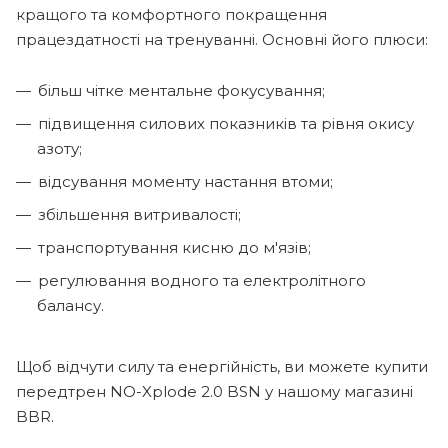
кращого та комфортного покращення
працездатності на тренуванні. Основні його плюси:
більш чітке ментальне фокусування;
підвищення силових показників та рівня окису
азоту;
відсування моменту настання втоми;
збільшення витривалості;
транспортування кисню до м'язів;
регулювання водного та електролітного
балансу.
Щоб відчути силу та енергійність, ви можете купити
передтрен NO-Xplode 2.0 BSN у нашому магазині
BBR.