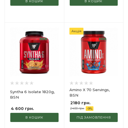
В КОШИК
В КОШИК
Акція
Amino X 70 Servings,
Syntha 6 Isolate 1820g,
BSN
BSN
2180 грн.
4 600
грн.
2400 грн.
-
9
%
В КОШИК
ПІД ЗАМОВЛЕННЯ