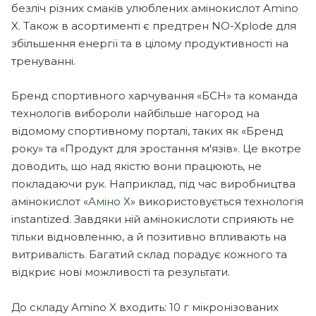
безліч різних смаків улюблених амінокислот Amino
X. Також в асортименті є предтрен NO-Xplode для
збільшення енергії та в цілому продуктивності на
тренуванні.
Бренд спортивного харчування «БСН» та команда
технологів вибороли найбільше нагород на
відомому спортивному порталі, таких як «Бренд
року» та «Продукт для зростання м'язів». Це вкотре
доводить, що над якістю вони працюють, не
покладаючи рук. Наприклад, під час виробництва
амінокислот «
Аміно Х
» використовується технологія
instantized. Завдяки ній амінокислоти сприяють не
тільки відновленню, а й позитивно впливають на
витривалість. Багатий склад порадує кожного та
відкриє нові можливості та результати.
До складу Amino X входить: 10 г мікронізованих