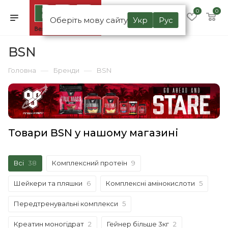
0
0
Оберіть мову сайту
Укр
Рус
BSN
—
—
Головна
Бренди
BSN
Товари BSN у нашому магазині
Всі
38
Комплексний протеїн
9
Шейкери та пляшки
6
Комплексні амінокислоти
5
Передтренувальні комплекси
5
Креатин моногідрат
2
Гейнер більше 3кг
2