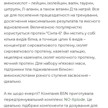
амінокислот – лейцин, ізолейцин, валін, таурин,
цитрулін, Л-аланін, а також вітамін Д та натрій. Все
це для посилення працездатності на тренуванні,
досягнення максимальних результатів та якісного
відновлення. Величезною популярністю
користується протеїн "Сінта-6". Він містить у собі
кілька видів білка, а точніше цілих 6 видів –
концентрат сироваткового протеїну, ізолят
сироваткового протеїну, казеїнат кальцію,
міцелярні казеїнати, ізолят молочного протеїну,
яєчний протеїн. Для набору м'язової маси,
підтримки тіла підживлення білком і
амінокислотами різного ступеня засвоєння –
ідеально.
А як щодо енергії? Компанія BSN приготувала
передтренувальний комплекс
NO-Xplode
. Це
ідеально підібрані компоненти та дозування для