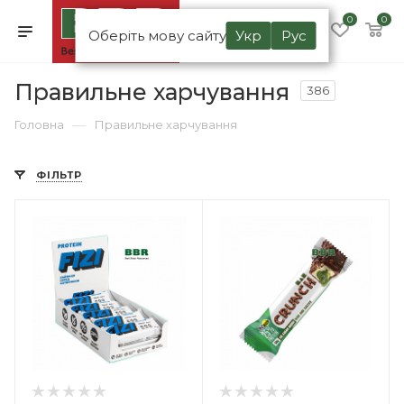
0
0
Оберіть мову сайту
Укр
Рус
Правильне харчування
386
—
Головна
Правильне харчування
ФІЛЬТР