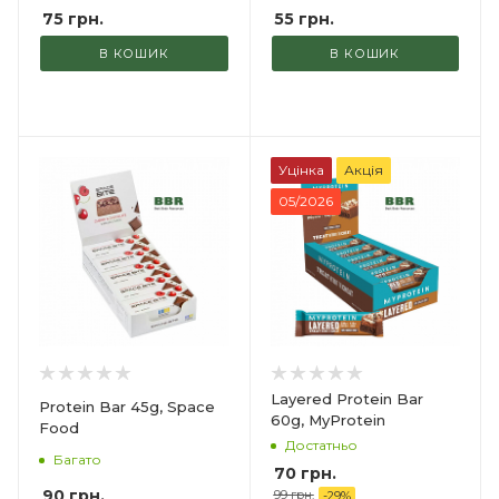
75
грн.
55
грн.
В КОШИК
В КОШИК
Уцінка
Акція
05/2026
Layered Protein Bar
Protein Bar 45g, Space
60g, MyProtein
Food
Достатньо
Багато
70
грн.
90
грн.
99
грн.
-
29
%