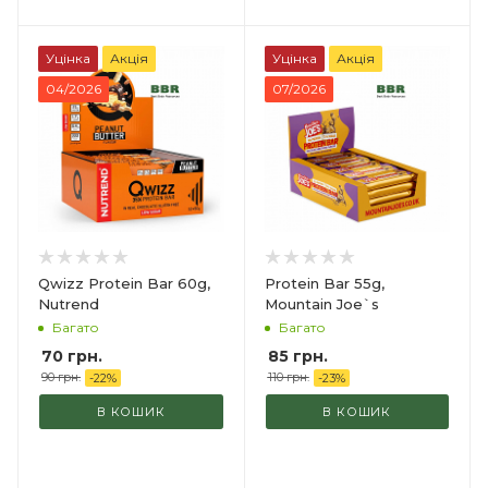
Уцінка
Акція
Уцінка
Акція
04/2026
07/2026
Qwizz Protein Bar 60g,
Protein Bar 55g,
Nutrend
Mountain Joe`s
Багато
Багато
70
грн.
85
грн.
90
грн.
110
грн.
-
22
%
-
23
%
В КОШИК
В КОШИК