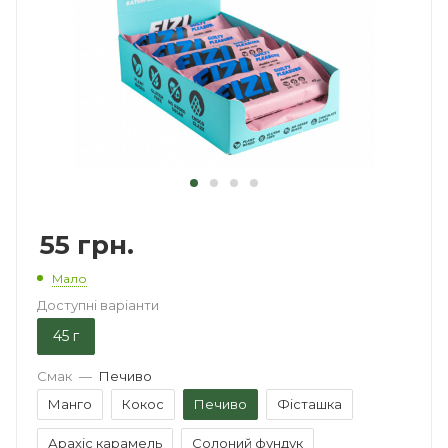
55
грн.
Мало
Доступні варіанти
45 г
Смак
—
Печиво
Манго
Кокос
Печиво
Фісташка
Арахіс карамель
Солоний фундук