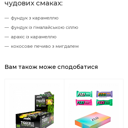
чудових смаках:
фундук з карамеллю
фундук із гімалайською сіллю
арахіс із карамеллю
кокосове печиво з мигдалем
Вам також може сподобатися