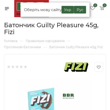
0
0
Оберіть мову сайту
Укр
Рус
Батончик Guilty Pleasure 45g,
Fizi
—
—
Головна
Правильне харчування
—
Протеїнові батончики
Батончик Guilty Pleasure 45g, Fizi