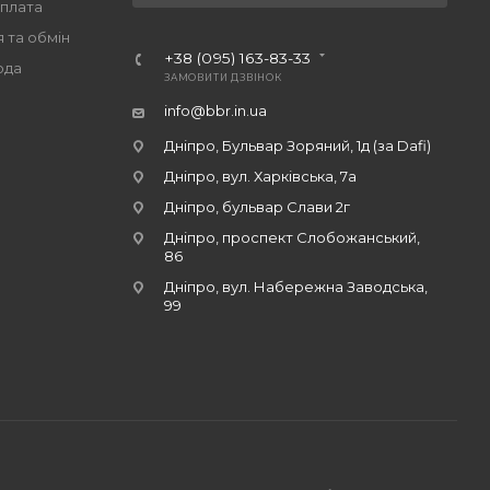
оплата
 та обмін
+38 (095) 163-83-33
ода
ЗАМОВИТИ ДЗВІНОК
info@bbr.in.ua
Дніпро, Бульвар Зоряний, 1д (за Dafi)
Дніпро, вул. Харківська, 7а
Дніпро, бульвар Слави 2г
Дніпро, проспект Слобожанський,
86
Дніпро, вул. Набережна Заводська,
99