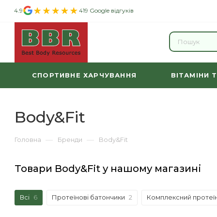
4.9
419 Google відгуків
СПОРТИВНЕ ХАРЧУВАННЯ
ВІТАМІНИ 
Body&Fit
—
—
Головна
Бренди
Body&Fit
Товари Body&Fit у нашому магазині
Всі
6
Протеїнові батончики
2
Комплексний протеї