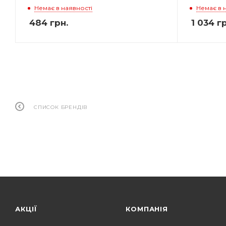
Немає в наявності
Немає в 
484
грн.
1 034
гр
СПИСОК БРЕНДІВ
АКЦІЇ
КОМПАНІЯ