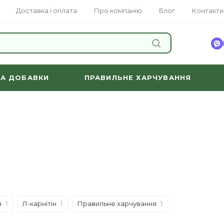
Доставка і оплата
Про компанію
Блог
Контакти
ЗНАЙТИ
ТА ДОБАВКИ
ПРАВИЛЬНЕ ХАРЧУВАННЯ
н
1
Л-карнітін
1
Правильне харчування
1