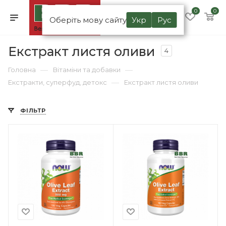
0
0
Оберіть мову сайту
Укр
Рус
Екстракт листя оливи
4
—
—
Головна
Вітаміни та добавки
—
Екстракти, суперфуд, детокс
Екстракт листя оливи
ФІЛЬТР