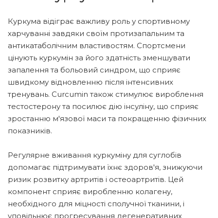
Куркума відіграє важливу роль у спортивному
харчуванні завдяки своїм протизапальним та
антикатаболічним властивостям. Спортсмени
цінують куркумін за його здатність зменшувати
запалення та больовий синдром, що сприяє
швидкому відновленню після інтенсивних
тренувань. Curcumin також стимулює вироблення
тестостерону та посилює дію інсуліну, що сприяє
зростанню м'язової маси та покращенню фізичних
показників.
Регулярне вживання куркуміну для суглобів
допомагає підтримувати їхнє здоров'я, знижуючи
ризик розвитку артритів і остеоартритів. Цей
компонент сприяє виробленню колагену,
необхідного для міцності сполучної тканини, і
уповільнює прогресування дегенеративних