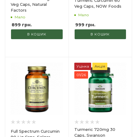
Turmeric Curcumin 60
Veg Caps, Natural
Veg Caps, NOW Foods
Factors
Мало
Мало
999
грн.
899
грн.
В КОШИК
В КОШИК
Уцінка
Акція
01/26
Turmeric 720mg 30
Full Spectrum Curcumin
Caps, Swanson