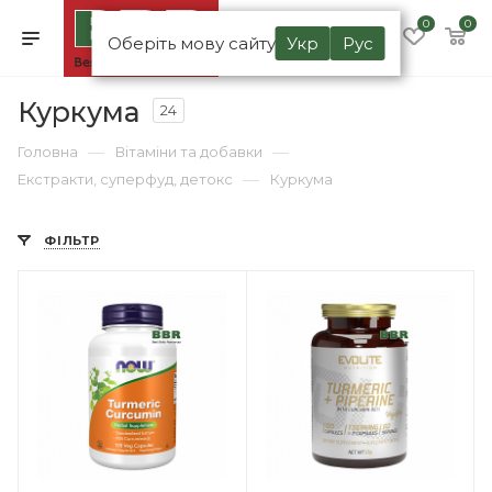
0
0
Оберіть мову сайту
Укр
Рус
Куркума
24
—
—
Головна
Вітаміни та добавки
—
Екстракти, суперфуд, детокс
Куркума
ФІЛЬТР