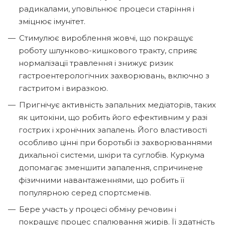
радикалами, уповільнює процеси старіння і
зміцнює імунітет.
Стимулює вироблення жовчі, що покращує
роботу шлунково-кишкового тракту, сприяє
нормалізації травлення і знижує ризик
гастроентерологічних захворювань, включно з
гастритом і виразкою.
Пригнічує активність запальних медіаторів, таких
як цитокіни, що робить його ефективним у разі
гострих і хронічних запалень. Його властивості
особливо цінні при боротьбі із захворюваннями
дихальної системи, шкіри та суглобів. Куркума
допомагає зменшити запалення, спричинене
фізичними навантаженнями, що робить її
популярною серед спортсменів.
Бере участь у процесі обміну речовин і
покращує процес спалювання жирів. Її здатність