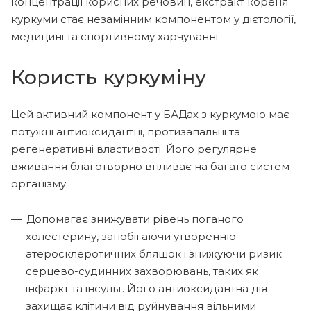
концентрації корисних речовин, екстракт кореня
куркуми стає незамінним компонентом у дієтології,
медицині та спортивному харчуванні.
Користь куркуміну
Цей активний компонент у БАДах з куркумою має
потужні антиоксидантні, протизапальні та
регенеративні властивості. Його регулярне
вживання благотворно впливає на багато систем
організму.
Допомагає знижувати рівень поганого
холестерину, запобігаючи утворенню
атеросклеротичних бляшок і знижуючи ризик
серцево-судинних захворювань, таких як
інфаркт та інсульт. Його антиоксидантна дія
захищає клітини від руйнування вільними