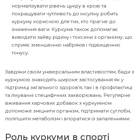
нормалізувати рівень цукру в крові та
покращувати чутливість до інсуліну робить
куркуму корисною для тих, хто прагне до
зниження ваги. Куркума також допомагає
виводити зайву рідину і токсини з організму, що
сприяє зменшенню набряків і підвищенню
тонусу.
Завдяки своїм універсальним властивостям, бади з
куркумою знаходять широке застосування як у
підтримці загального здоров'я, так і в профілактиці
та лікуванні специфічних захворювань. Регулярне
вживання харчових добавок з куркуміном
допоможе зміцнити організм, підтримати суглоби,
поліпшити метаболізм і впоратися із запаленнями.
Роль куркуми в спорті