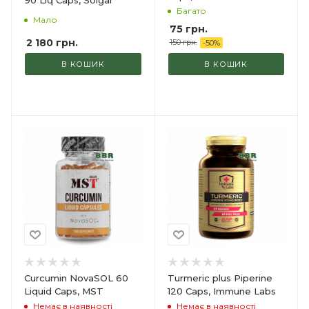
90 Liq Caps, Solgar
Багато
Мало
75
грн.
2 180
грн.
150
грн.
-
50
%
В КОШИК
В КОШИК
Curcumin NovaSOL 60
Turmeric plus Piperine
Liquid Caps, MST
120 Caps, Immune Labs
Немає в наявності
Немає в наявності