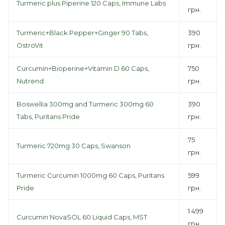
Turmeric plus Piperine 120 Caps, Immune Labs
грн.
Turmeric+Black Pepper+Ginger 90 Tabs,
390
OstroVit
грн.
Curcumin+Bioperine+Vitamin D 60 Caps,
750
Nutrend
грн.
Boswellia 300mg and Turmeric 300mg 60
390
Tabs, Puritans Pride
грн.
75
Turmeric 720mg 30 Caps, Swanson
грн.
Turmeric Curcumin 1000mg 60 Caps, Puritans
599
Pride
грн.
1 499
Curcumin NovaSOL 60 Liquid Caps, MST
грн.