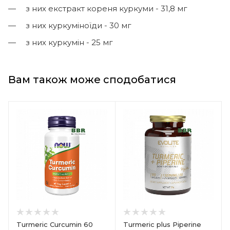
з них екстракт кореня куркуми - 31,8 мг
з них куркуміноїди - 30 мг
з них куркумін - 25 мг
Вам також може сподобатися
Turmeric Curcumin 60
Turmeric plus Piperine