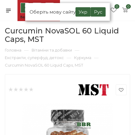
0
0
Оберіть мову сайту
Укр
Рус
Curcumin NovaSOL 60 Liquid
Caps, MST
—
—
Головна
Вітаміни та добавки
—
—
Екстракти, суперфуд, детокс
Куркума
Curcumin NovaSOL 60 Liquid Caps, MST