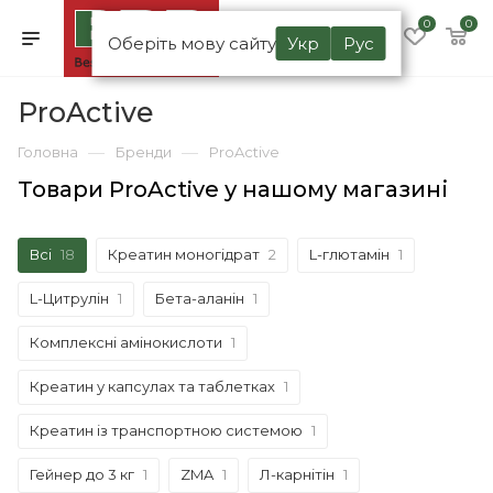
0
0
Оберіть мову сайту
Укр
Рус
ProActive
—
—
Головна
Бренди
ProActive
Товари ProActive у нашому магазині
Всі
18
Креатин моногідрат
2
L-глютамін
1
L-Цитрулін
1
Бета-аланін
1
Комплексні амінокислоти
1
Креатин у капсулах та таблетках
1
Креатин із транспортною системою
1
Гейнер до 3 кг
1
ZMA
1
Л-карнітін
1