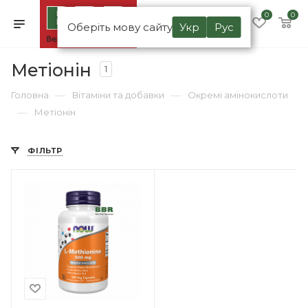
0
0
Оберіть мову сайту
Укр
Рус
Метіонін
1
—
—
Головна
Вітаміни та добавки
Окремі амінокислоти
—
Метіонін
ФІЛЬТР