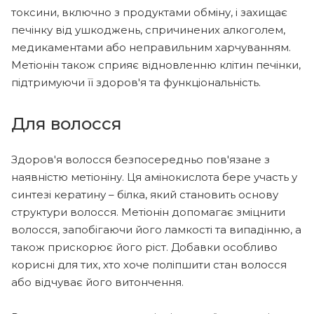
токсини, включно з продуктами обміну, і захищає
печінку від ушкоджень, спричинених алкоголем,
медикаментами або неправильним харчуванням.
Метіонін також сприяє відновленню клітин печінки,
підтримуючи її здоров'я та функціональність.
Для волосся
Здоров'я волосся безпосередньо пов'язане з
наявністю метіоніну. Ця амінокислота бере участь у
синтезі кератину – білка, який становить основу
структури волосся. Метіонін допомагає зміцнити
волосся, запобігаючи його ламкості та випадінню, а
також прискорює його ріст. Добавки особливо
корисні для тих, хто хоче поліпшити стан волосся
або відчуває його витончення.