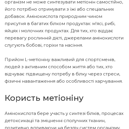
організм не може синтезувати метіонін самостійно,
його потрібно отримувати з їжі або спеціальних
добавок. Амінокислота природним чином
присутня в багатих білком продуктах: м'ясі, рибі,
яйцях і молочних продуктах. Для тих, хто віддає
перевагу рослинній дієті, джерелами амінокислоти
слугують бобові, горіхи та насіння.
Прийом L-метіоніну важливий для спортсменів,
людей з активним способом життя або тих, хто
відчуває підвищену потребу в білку через стреси,
фізичні навантаження або особливості харчування.
Користь метіоніну
Амінокислота бере участь у синтезі білків, процесах
детоксикації та зміцненні сполучних тканин,
позитивно впливаючи на безліч систем організму.