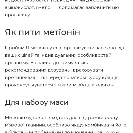
амінокислот, і метіонін допомагає заповнити цю
прогалину.
Як пити метіонін
Прийом Л метіоніну слід організувати залежно від
ваших цілей та індивідуальних особливостей
організму. Важливо дотримуватися
рекомендованих дозувань і враховувати
протипоказання. Перед початком курсу краще
проконсультуватися з лікарем або дієтологом.
Для набору маси
Метіонін чудово підходить для підтримки росту
м'язової тканини, особливо якщо комбінувати його
з білковими добавками і повноцінним раціоном.