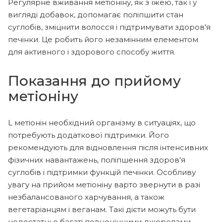
Регулярне вживання метіоніну, як з їжею, так і у
вигляді добавок, допомагає поліпшити стан
суглобів, зміцнити волосся і підтримувати здоров'я
печінки. Це робить його незамінним елементом
для активного і здорового способу життя.
Показання до прийому
метіоніну
L метіонін необхідний організму в ситуаціях, що
потребують додаткової підтримки. Його
рекомендують для відновлення після інтенсивних
фізичних навантажень, поліпшення здоров'я
суглобів і підтримки функцій печінки. Особливу
увагу на прийом метіоніну варто звернути в разі
незбалансованого харчування, а також
вегетаріанцям і веганам. Такі дієти можуть бути
недостатньо багаті повноцінними джерелами