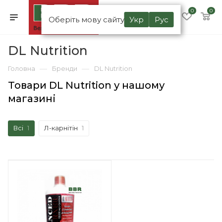
0
0
Оберіть мову сайту
Укр
Рус
DL Nutrition
—
—
Головна
Бренди
DL Nutrition
Товари DL Nutrition у нашому
магазині
Всі
1
Л-карнітін
1