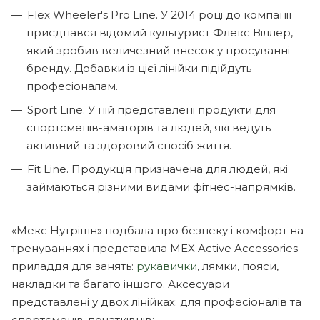
Flex Wheeler's Pro Line. У 2014 році до компанії
приєднався відомий культурист Флекс Віллер,
який зробив величезний внесок у просуванні
бренду. Добавки із цієї лінійки підійдуть
професіоналам.
Sport Line. У ній представлені продукти для
спортсменів-аматорів та людей, які ведуть
активний та здоровий спосіб життя.
Fit Line. Продукція призначена для людей, які
займаються різними видами фітнес-напрямків.
«Мекс Нутрішн» подбала про безпеку і комфорт на
тренуваннях і представила MEX Active Accessories –
приладдя для занять:
рукавички
, лямки, пояси,
накладки та багато іншого. Аксесуари
представлені у двох лінійках: для професіоналів та
спортсменів-початківців: