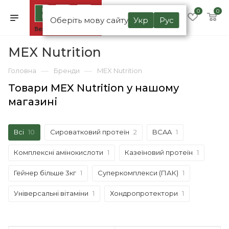
0
0
Оберіть мову сайту
Укр
Рус
MEX Nutrition
—
—
Головна
Бренди
MEX Nutrition
Товари MEX Nutrition у нашому
магазині
Всі
10
Сироватковий протеїн
2
BCAA
1
Комплексні амінокислоти
1
Казеїновий протеїн
1
Гейнер більше 3кг
1
Суперкомплекси (ПАК)
1
Універсальні вітаміни
1
Хондропротектори
1