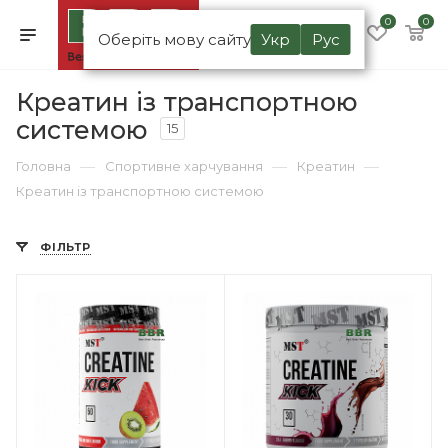
0
0
Оберіть мову сайту
Укр
Рус
Креатин із транспортною
системою
15
—
—
—
Головна
Спортивне харчування
Креатин
Креатин із транспортною системою
ФІЛЬТР