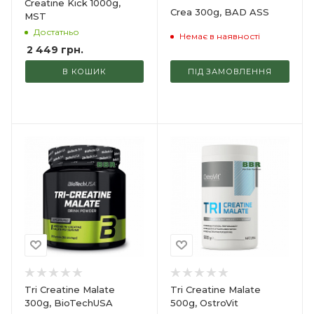
Creatine Kick 1000g,
Crea 300g, BAD ASS
MST
Достатньо
Немає в наявності
2 449
грн.
В КОШИК
ПІД ЗАМОВЛЕННЯ
Tri Creatine Malate
Tri Creatine Malate
300g, BioTechUSA
500g, OstroVit