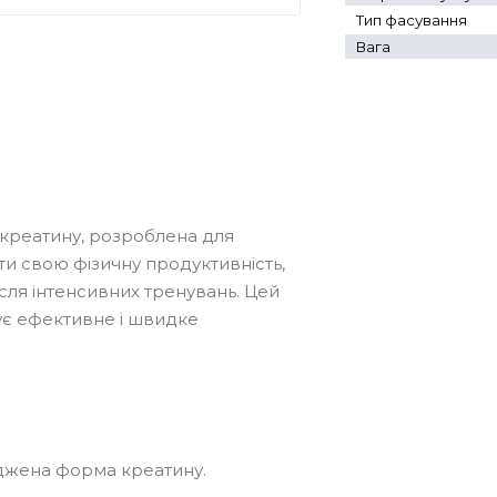
Тип фасування
Вага
 креатину, розроблена для
ти свою фізичну продуктивність,
ісля інтенсивних тренувань. Цей
ує ефективне і швидке
іджена форма креатину.