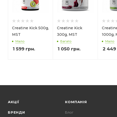
Creatine Kick 500g,
Creatine Kick
Creatin
MST
300g, MST
1000g,
Мало
Багато
Мало
1 599
грн.
1 050
грн.
2 449
АКЦІЇ
КОМПАНІЯ
БРЕНДИ
Блог