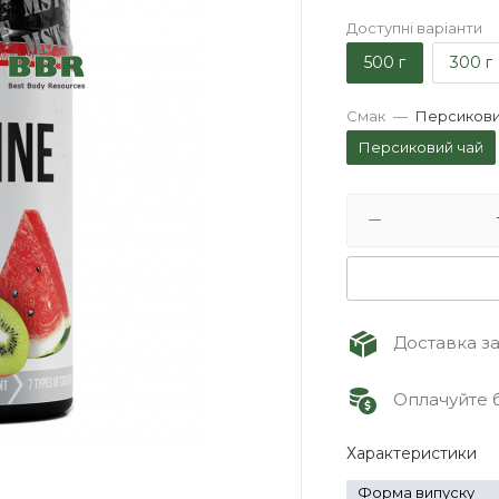
Доступні варіанти
500 г
300 г
Смак
—
Персикови
Персиковий чай
Доставка зам
Оплачуйте б
Характеристики
Форма випуску