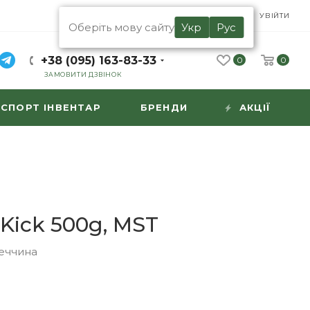
UA
RU
УВІЙТИ
Оберіть мову сайту
Укр
Рус
+38 (095) 163-83-33
0
0
ЗАМОВИТИ ДЗВІНОК
СПОРТ ІНВЕНТАР
БРЕНДИ
АКЦІЇ
 Kick 500g, MST
еччина