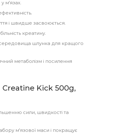
 м'язах.
ефективність.
ття і швидше засвоюється.
більність креатину.
о середовища шлунка для кращого
ичний метаболізм і посилення
Creatine Kick 500g,
льшенню сили, швидкості та
абору м'язової маси і покращує