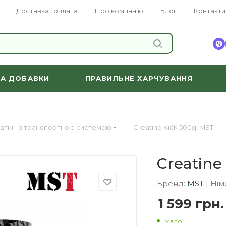
Доставка і оплата
Про компанію
Блог
Контакти
ЗНАЙТИ
ТА ДОБАВКИ
ПРАВИЛЬНЕ ХАРЧУВАННЯ
—
атин із транспортною системою
Creatine Kick 500g, MST
Creatine
Бренд:
MST
|
Нім
1 599
грн.
Мало