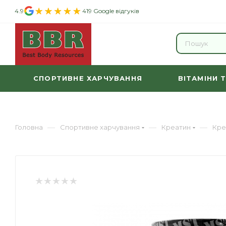
4.9
419 Google відгуків
СПОРТИВНЕ ХАРЧУВАННЯ
ВІТАМІНИ 
—
—
—
Головна
Спортивне харчування
Креатин
Кре