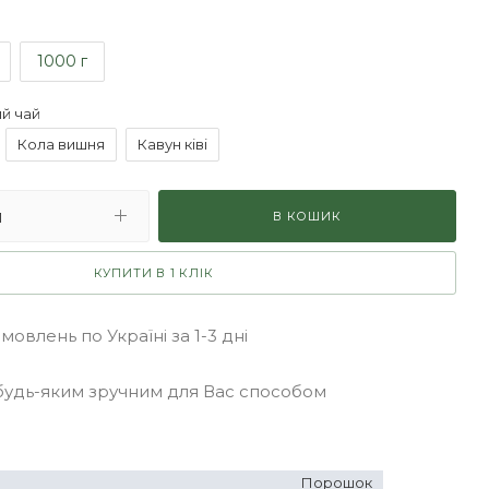
1000 г
й чай
Кола вишня
Кавун ківі
В КОШИК
КУПИТИ В 1 КЛІК
овлень по Україні за 1-3 дні
удь-яким зручним для Вас способом
Порошок