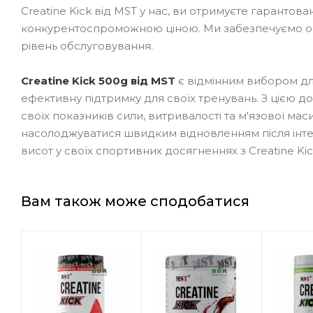
Creatine Kick від MST у нас, ви отримуєте гарантов
конкурентоспроможною ціною. Ми забезпечуємо оп
рівень обслуговування.
Creatine Kick 500g від MST
є відмінним вибором для 
ефективну підтримку для своїх тренувань. З цією 
своїх показників сили, витривалості та м'язової мас
насолоджуватися швидким відновленням після інте
висот у своїх спортивних досягненнях з Creatine Kic
Вам також може сподобатися