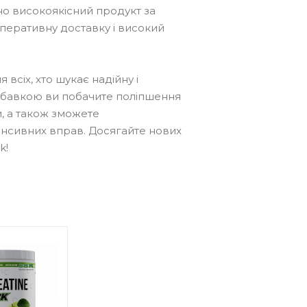
ано високоякісний продукт за
еративну доставку і високий
всіх, хто шукає надійну і
добавкою ви побачите поліпшення
и, а також зможете
нсивних вправ. Досягайте нових
k!