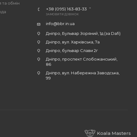
 та обмін
+38 (095) 163-83-33
ода
ЗАМОВИТИ ДЗВІНОК
info@bbr.in.ua
Дніпро, Бульвар Зоряний, 1д (за Dafi)
Дніпро, вул. Харківська, 7а
Дніпро, бульвар Слави 2г
Дніпро, проспект Слобожанський,
86
Дніпро, вул. Набережна Заводська,
99
Koala Masters