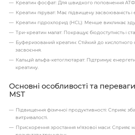
Креатин фосфат: Для швидкого поповнення АТФ у
Креатин піруват: Має підвищену засвоюваність і 
Креатин гідрохлорид (HCL): Менше викликає зду
Три-креатин малат: Покращує біодоступність і ста
Буферизований креатин: Стійкий до кислотног
засвоєння.
Кальцій альфа-кетоглютарат: Підтримує енергет
креатину.
Основні особливості та переваги 
MST
Підвищення фізичної продуктивності: Сприяє збі
витривалості.
Прискорення зростання м'язової маси: Сприяє н
результати тренувань.