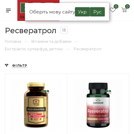
0
0
Оберіть мову сайту
Укр
Рус
Ресвератрол
13
—
—
Головна
Вітаміни та добавки
—
Екстракти, суперфуд, детокс
Ресвератрол
ФІЛЬТР