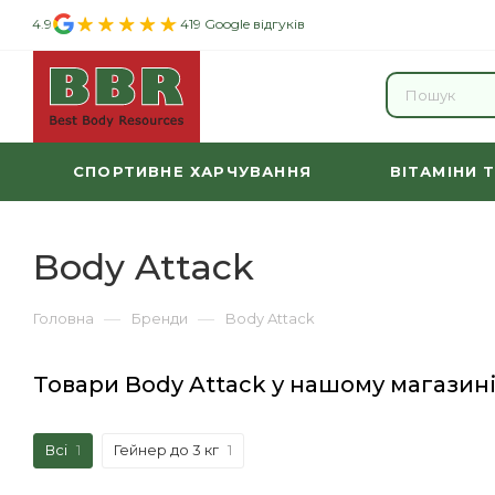
4.9
419 Google відгуків
СПОРТИВНЕ ХАРЧУВАННЯ
ВІТАМІНИ 
Body Attack
—
—
Головна
Бренди
Body Attack
Товари Body Attack у нашому магазин
Всі
1
Гейнер до 3 кг
1