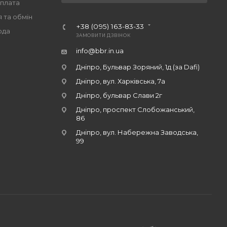
оплата
 та обмін
+38 (095) 163-83-33
ода
ЗАМОВИТИ ДЗВІНОК
info@bbr.in.ua
Дніпро, Бульвар Зоряний, 1д (за Dafi)
Дніпро, вул. Харківська, 7а
Дніпро, бульвар Слави 2г
Дніпро, проспект Слобожанський,
86
Дніпро, вул. Набережна Заводська,
99