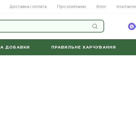
Доставка і оплата
Про компанію
Блог
Контакти
ЗНАЙТИ
ТА ДОБАВКИ
ПРАВИЛЬНЕ ХАРЧУВАННЯ
і