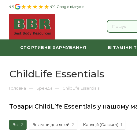
4.9
419 Google відгуків
СПОРТИВНЕ ХАРЧУВАННЯ
ВІТАМІНИ 
ChildLife Essentials
—
—
Головна
Бренди
ChildLife Essentials
Товари ChildLife Essentials у нашому м
Всі
2
Вітаміни для дітей
2
Кальцій (Calcium)
1