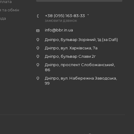
оплата
 та обмін
+38 (095) 163-83-33
ода
ЗАМОВИТИ ДЗВІНОК
info@bbr.in.ua
Дніпро, Бульвар Зоряний, 1д (за Dafi)
Дніпро, вул. Харківська, 7а
Дніпро, бульвар Слави 2г
Дніпро, проспект Слобожанський,
86
Дніпро, вул. Набережна Заводська,
99