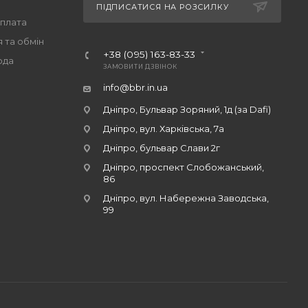
ПІДПИСАТИСЯ НА РОЗСИЛКУ
оплата
 та обмін
+38 (095) 163-83-33
ода
ЗАМОВИТИ ДЗВІНОК
info@bbr.in.ua
Дніпро, Бульвар Зоряний, 1д (за Dafi)
Дніпро, вул. Харківська, 7а
Дніпро, бульвар Слави 2г
Дніпро, проспект Слобожанський,
86
Дніпро, вул. Набережна Заводська,
99