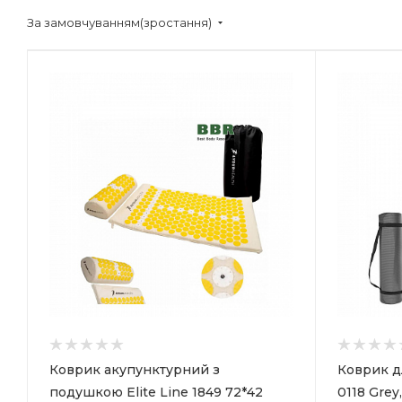
За замовчуванням(зростання)
Коврик акупунктурний з
Коврик дл
подушкою Elite Line 1849 72*42
0118 Grey