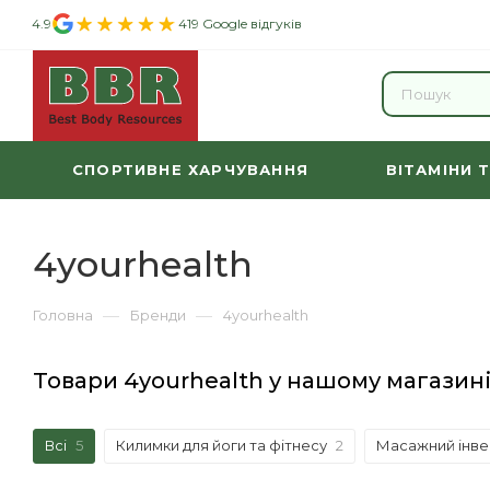
4.9
419 Google відгуків
СПОРТИВНЕ ХАРЧУВАННЯ
ВІТАМІНИ 
4yourhealth
—
—
Головна
Бренди
4yourhealth
Товари 4yourhealth у нашому магазин
Всі
5
Килимки для йоги та фітнесу
2
Масажний інве