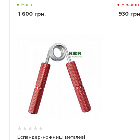
Мало
Немає в 
1 600
грн.
930
грн
Еспандер-ножниці металеві