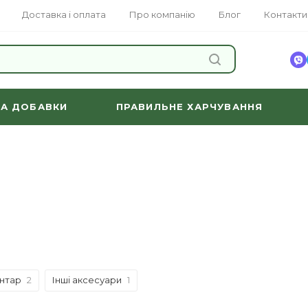
Доставка і оплата
Про компанію
Блог
Контакти
ЗНАЙТИ
ТА ДОБАВКИ
ПРАВИЛЬНЕ ХАРЧУВАННЯ
і
нтар
2
Інші аксесуари
1