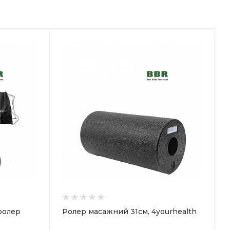
ролер
Ролер масажний 31см, 4yourhealth