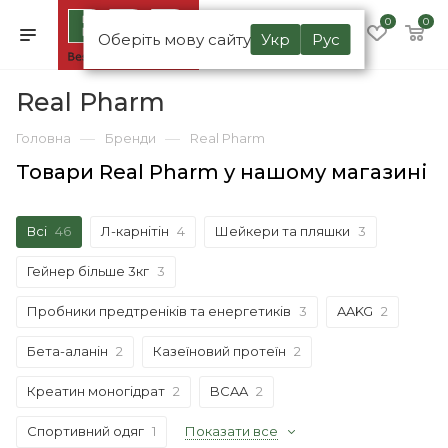
0
0
Оберіть мову сайту
Укр
Рус
Real Pharm
—
—
Головна
Бренди
Real Pharm
Товари Real Pharm у нашому магазині
Всі
46
Л-карнітін
4
Шейкери та пляшки
3
Гейнер більше 3кг
3
Пробники предтреніків та енергетиків
3
AAKG
2
Бета-аланін
2
Казеїновий протеїн
2
Креатин моногідрат
2
BCAA
2
Спортивний одяг
1
Показати все