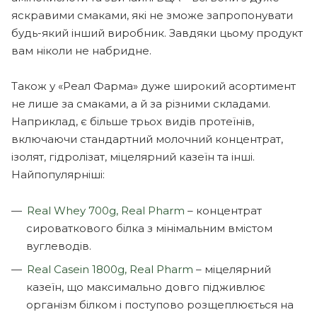
яскравими смаками, які не зможе запропонувати
будь-який інший виробник. Завдяки цьому продукт
вам ніколи не набридне.
Також у «Реал Фарма» дуже широкий асортимент
не лише за смаками, а й за різними складами.
Наприклад, є більше трьох видів протеїнів,
включаючи стандартний молочний концентрат,
ізолят, гідролізат, міцелярний казеїн та інші.
Найпопулярніші:
Real Whey 700g, Real Pharm
– концентрат
сироваткового білка з мінімальним вмістом
вуглеводів.
Real Casein 1800g, Real Pharm
– міцелярний
казеїн, що максимально довго підживлює
організм білком і поступово розщеплюється на