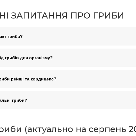
І ЗАПИТАННЯ ПРО ГРИБИ
акт гриба?
ід грибів для організму?
риби рейші та кордицепс?
альні гриби?
риби (актуально на серпень 20