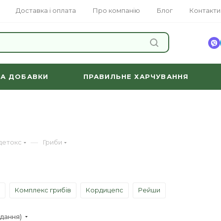
Доставка і оплата
Про компанію
Блог
Контакти
ЗНАЙТИ
ТА ДОБАВКИ
ПРАВИЛЬНЕ ХАРЧУВАННЯ
—
 детокс
Гриби
Комплекс грибів
Кордицепс
Рейши
адання)