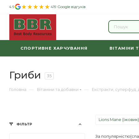
4.9
419 Google відгуків
СПОРТИВНЕ ХАРЧУВАННЯ
ВІТАМІНИ 
Гриби
35
—
—
Головна
Вітаміни та добавки
Екстракти, суперфуд,
Lions Mane (їжовик)
ФІЛЬТР
За популярністю(сп