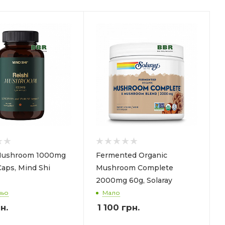
 Mushroom 1000mg
Fermented Organic
Caps, Mind Shi
Mushroom Complete
2000mg 60g, Solaray
ньо
Мало
н.
1 100
грн.