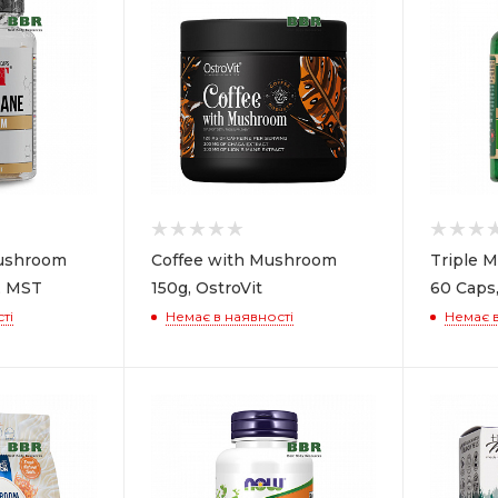
ushroom
Coffee with Mushroom
Triple 
, MST
150g, OstroVit
60 Caps,
ті
Немає в наявності
Немає в