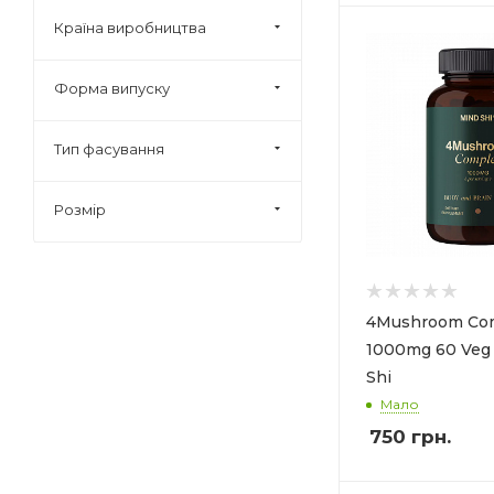
(
2
)
Країна виробництва
Immune Labs (
1
)
Mind Shi (
7
)
Форма випуску
Swanson (
4
)
Тип фасування
OstroVit (
4
)
Solaray (
6
)
Розмір
4Mushroom Co
1000mg 60 Veg 
Shi
Мало
750
грн.