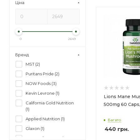
Ціна
0
2649
Бренд
MST (
2
)
Puritans Pride (
2
)
NOW Foods (
3
)
Kevin Levrone (
1
)
Lions Mane Mu
California Gold Nutrition
500mg 60 Caps
(
1
)
Applied Nutrition (
1
)
Багато
440
грн.
Glaxon (
1
)
Host Defense Mushrooms