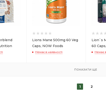
rblend
Lions Mane 500mg 60 Veg
Lion`s
utrition
Caps, NOW Foods
60 Caps
ті
Немає в наявності
Немає в
ПОКАЗАТИ ЩЕ
1
2