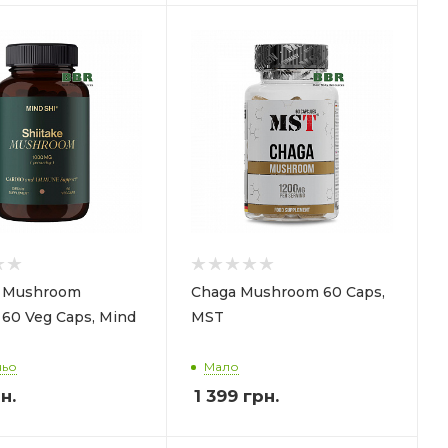
e Mushroom
Chaga Mushroom 60 Caps,
60 Veg Caps, Mind
MST
ньо
Мало
н.
1 399
грн.