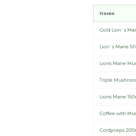
Назва
Gold Lion`s Ma
Lion`s Mane 5
Lions Mane Mu
Triple Mushroo
Lions Mane 150m
Coffee with Mu
Cordyceps 200m