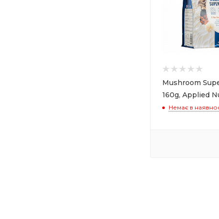
Mushroom Supe
160g, Applied N
Немає в наявнос