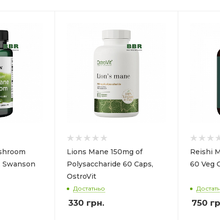
shroom
Lions Mane 150mg of
Reishi
, Swanson
Polysaccharide 60 Caps,
60 Veg 
OstroVit
Достатньо
Достат
330
грн.
750
гр