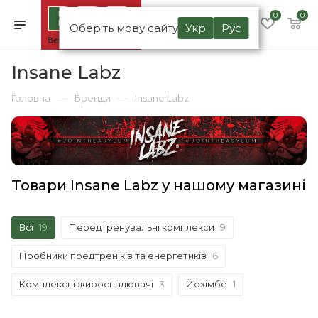
0
0
Оберіть мову сайту
Укр
Рус
Insane Labz
—
—
Головна
Бренди
Insane Labz
Товари Insane Labz у нашому магазині
Всі
19
Передтренувальні комплекси
9
Пробники предтреніків та енергетиків
6
Комплексні жироспалювачі
3
Йохімбе
1