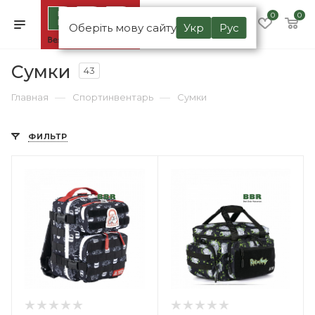
0
0
Оберіть мову сайту
Укр
Рус
Сумки
43
—
—
Главная
Спортинвентарь
Сумки
ФИЛЬТР