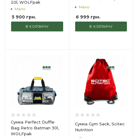
20l, WOLFpak
Мало
Мало
6 999
грн.
5 900
грн.
В КОРЗИНУ
В КОРЗИНУ
Сумка Perfect Duffle
Сумка Gym Sack, Scitec
Bag Retro Batman 30l,
Nutrition
WOLFpak