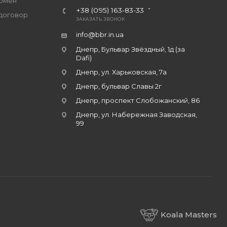
обмен
+38 (095) 163-83-33
договор
ЗАКАЗАТЬ ЗВОНОК
info@bbr.in.ua
Днепр, Бульвар Звёздный, 1д (за
Dafi)
Днепр, ул. Харьковская, 7а
Днепр, бульвар Славы 2г
Днепр, проспект Слобожанский, 86
Днепр, ул. Набережная Заводская,
99
Koala Masters