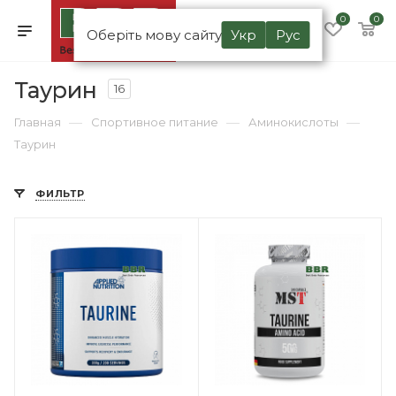
0
0
Оберіть мову сайту
Укр
Рус
Таурин
16
—
—
—
Главная
Спортивное питание
Аминокислоты
Таурин
ФИЛЬТР