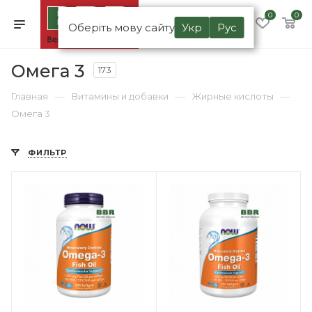
0
0
Оберіть мову сайту
Укр
Рус
Омега 3
173
—
—
—
Главная
Витамины и добавки
Жирные кислоты
Омега 3
ФИЛЬТР