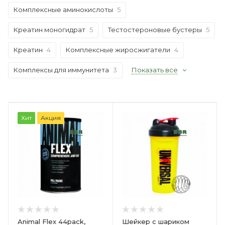
Комплексные аминокислоты
5
Креатин моногидрат
5
Тестостероновые бустеры
5
Креатин
4
Комплексные жиросжигатели
4
Комплексы для иммунитета
3
Показать все
Хит
Акция
Animal Flex 44pack,
Шейкер с шариком