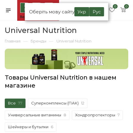
0
0
Оберіть мову сайту
Укр
Рус
Universal Nutrition
—
—
Главная
Бренды
Universal Nutrition
Товары Universal Nutrition в нашем
магазине
Все
77
Суперкомплексы (ПАК)
12
Универсальные витамины
8
Хондропротекторы
7
Шейкеры и бутылки
6