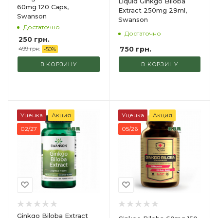
Liquid Ginkgo Biloba
60mg 120 Caps,
Extract 250mg 29ml,
Swanson
Swanson
Достаточно
Достаточно
250
грн.
750
грн.
499
грн.
-
50
%
В КОРЗИНУ
В КОРЗИНУ
Уценка
Акция
Уценка
Акция
02/27
05/26
Ginkgo Biloba Extract