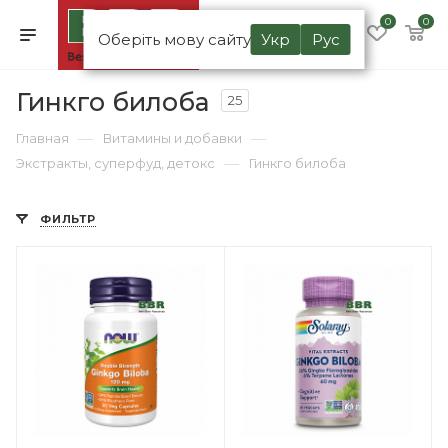
0
0
Оберіть мову сайту
Укр
Рус
Гинкго билоба
25
—
—
Главная
Витамины и добавки
—
Экстракты, суперфуд, детокс
Гинкго билоба
ФИЛЬТР