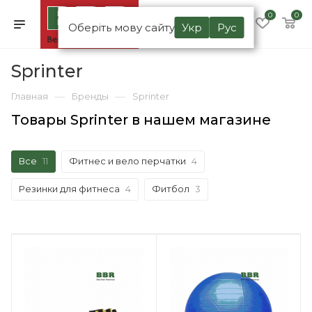
0
0
Оберіть мову сайту
Укр
Рус
Sprinter
—
—
Главная
Бренды
Sprinter
Товары Sprinter в нашем магазине
Все
11
Фитнес и вело перчатки
4
Резинки для фитнеса
4
Фитбол
3