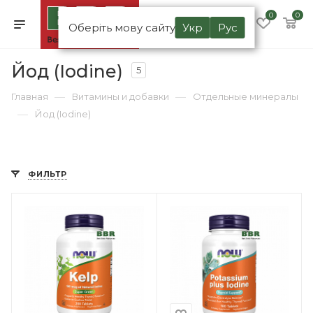
0
0
Оберіть мову сайту
Укр
Рус
Йод (Iodine)
5
—
—
Главная
Витамины и добавки
Отдельные минералы
—
Йод (Iodine)
ФИЛЬТР