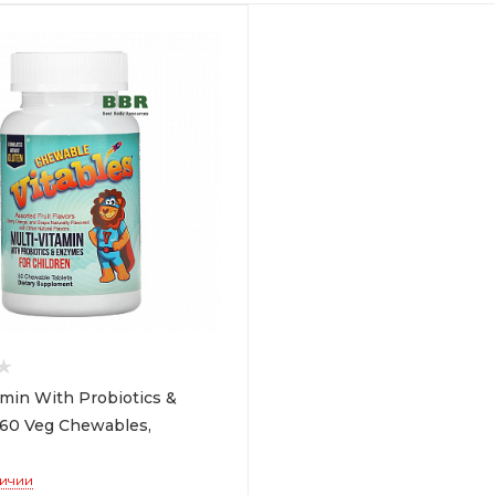
amin With Probiotics &
60 Veg Chewables,
личии