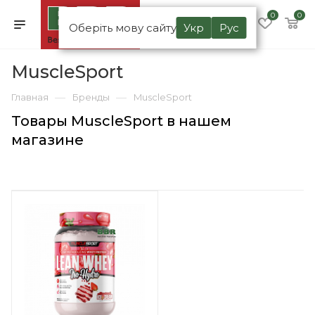
0
0
Оберіть мову сайту
Укр
Рус
MuscleSport
—
—
Главная
Бренды
MuscleSport
Товары MuscleSport в нашем
магазине