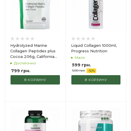
Liquid Collagen 1000ml,
Hydrolyzed Marine
Progress Nutrition
Collagen Peptides plus
Cocoa 206g, California
Мало
GOLD Nutrition
Достаточно
599
грн.
799
грн.
1200 грн.
-
50
%
В КОРЗИНУ
В КОРЗИНУ