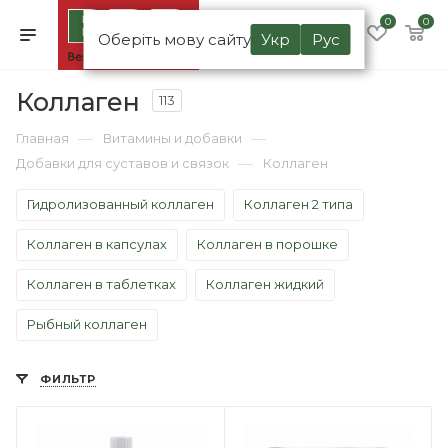
0
0
Оберіть мову сайту
Укр
Рус
Коллаген
113
—
—
Главная
Витамины и добавки
—
Добавки для суставов и связок
Коллаген
Гидролизованный коллаген
Коллаген 2 типа
Коллаген в капсулах
Коллаген в порошке
Коллаген в таблетках
Коллаген жидкий
Рыбный коллаген
ФИЛЬТР