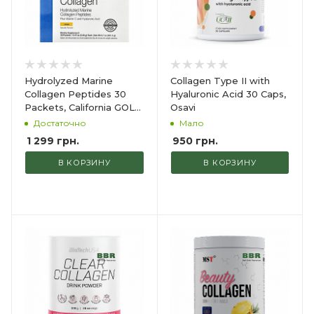
Hydrolyzed Marine
Collagen Type II with
Collagen Peptides 30
Hyaluronic Acid 30 Caps,
Packets, California GOLD
Osavi
Nutrition
Достаточно
Мало
1 299
грн.
950
грн.
В КОРЗИНУ
В КОРЗИНУ