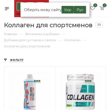
0
0
Оберіть мову сайту
Укр
Рус
Коллаген для спортсменов
59
—
—
Главная
Витамины и добавки
—
—
Добавки для суставов и связок
Коллаген
Коллаген для спортсменов
ФИЛЬТР