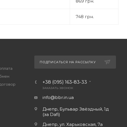
869 грн.
748 грн.
ПОДПИСАТЬСЯ НА РАССЫЛКУ
оплата
обмен
+38 (095) 163-83-33
договор
ЗАКАЗАТЬ ЗВОНОК
info@bbr.in.ua
Днепр, Бульвар Звёздный, 1д
(за Dafi)
Днепр, ул. Харьковская, 7а