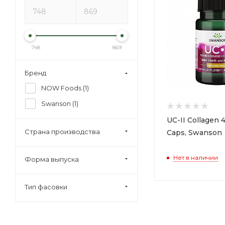
748
869
Бренд
NOW Foods (
1
)
Swanson (
1
)
UC-II Collagen
Страна производства
Caps, Swanson
Нет в наличии
Форма выпуска
Тип фасовки