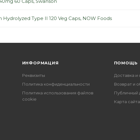
 40mg 60 Caps, Swanson
en Hydrolyzed Type II 120 Veg Caps, NOW Foods
ИНФОРМАЦИЯ
ПОМОЩЬ
Реквизиты
Доставка и 
Политика конфиденциальности
Возврат и 
Политика использования файлов
Публичный 
cookie
Карта сайта