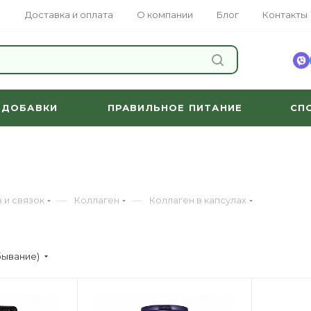
Доставка и оплата
О компании
Блог
Контакты
НАЙТИ
 ДОБАВКИ
ПРАВИЛЬНОЕ ПИТАНИЕ
СП
—
—
 и связок
Коллаген
Коллаген в капсулах
бывание)