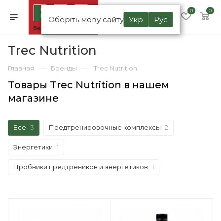
0
0
Оберіть мову сайту
Укр
Рус
Trec Nutrition
—
—
Главная
Бренды
Trec Nutrition
Товары Trec Nutrition в нашем
магазине
Все
3
Предтренировочные комплексы
2
Энергетики
1
Пробники предтреников и энергетиков
1