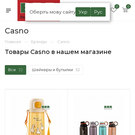
0
0
Оберіть мову сайту
Укр
Рус
Casno
—
—
Главная
Бренды
Casno
Товары Casno в нашем магазине
Все
32
Шейкеры и бутылки
32