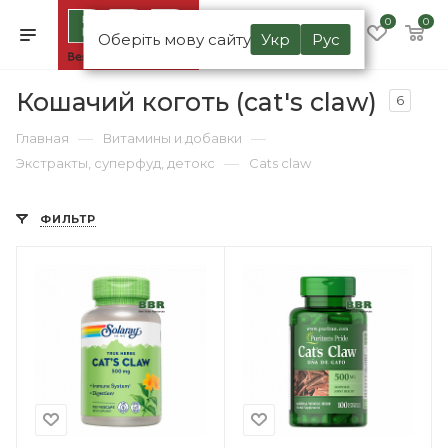
0
0
Оберіть мову сайту
Укр
Рус
Кошачий коготь (cat's claw)
6
—
—
Главная
Витамины и добавки
—
Экстракты, суперфуд, детокс
Cats claw
ФИЛЬТР