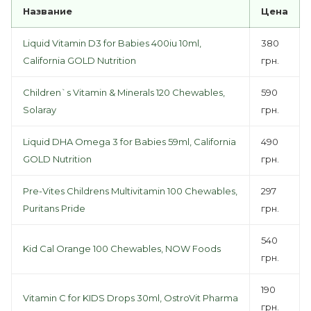
Название
Цена
Liquid Vitamin D3 for Babies 400iu 10ml,
380
California GOLD Nutrition
грн.
Children`s Vitamin & Minerals 120 Chewables,
590
Solaray
грн.
Liquid DHA Omega 3 for Babies 59ml, California
490
GOLD Nutrition
грн.
Pre-Vites Childrens Multivitamin 100 Chewables,
297
Puritans Pride
грн.
540
Kid Cal Orange 100 Chewables, NOW Foods
грн.
190
Vitamin C for KIDS Drops 30ml, OstroVit Pharma
грн.