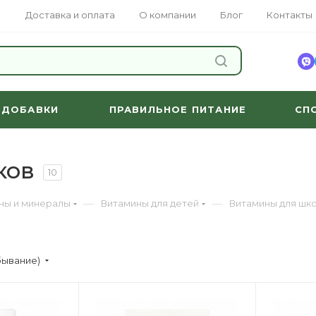
Доставка и оплата
О компании
Блог
Контакты
НАЙТИ
 ДОБАВКИ
ПРАВИЛЬНОЕ ПИТАНИЕ
СП
ков
10
—
—
ны и минералы
Витамины для детей
Витамины для шк
бывание)