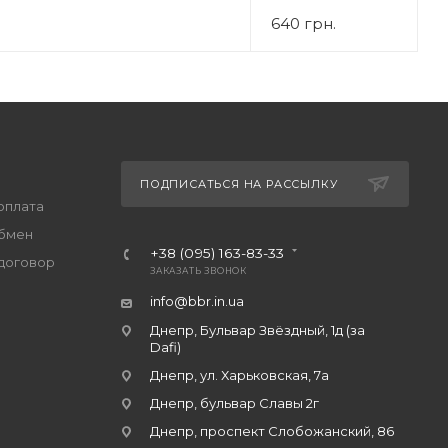
640 грн.
ПОДПИСАТЬСЯ НА РАССЫЛКУ
оплата
обмен
+38 (095) 163-83-33
договор
ЗАКАЗАТЬ ЗВОНОК
info@bbr.in.ua
Днепр, Бульвар Звёздный, 1д (за
Dafi)
Днепр, ул. Харьковская, 7а
Днепр, бульвар Славы 2г
Днепр, проспект Слобожанский, 86