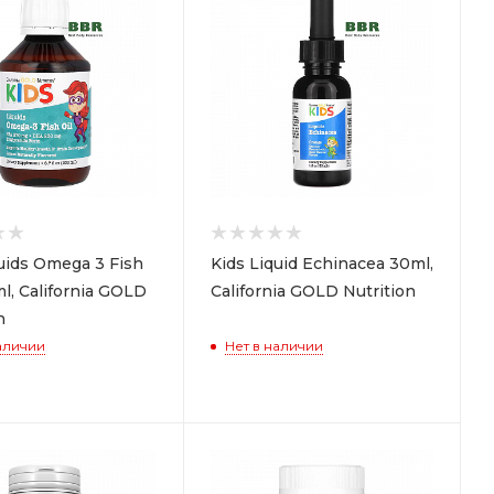
quids Omega 3 Fish
Kids Liquid Echinacea 30ml,
l, California GOLD
California GOLD Nutrition
n
аличии
Нет в наличии