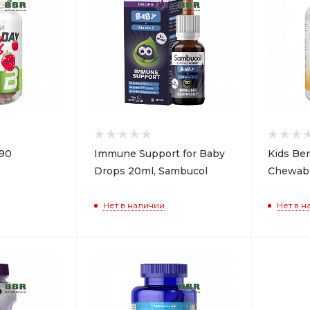
 90
Immune Support for Baby
Kids Ber
Drops 20ml, Sambucol
Chewab
Нет в наличии
Нет в н