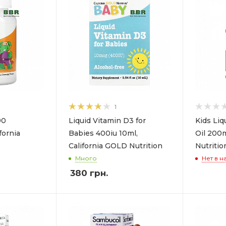
1
90
Liquid Vitamin D3 for
Kids Li
fornia
Babies 400iu 10ml,
Oil 200m
California GOLD Nutrition
Nutritio
Много
Нет в н
380
грн.