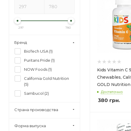
297
780
Бренд
BioTech USA (
1
)
Puritans Pride (
1
)
NOW Foods (
1
)
Kids Vitamin C 
Chewables, Cali
California Gold Nutrition
GOLD Nutrition
(
5
)
Достаточно
Sambucol (
2
)
380
грн.
Страна производства
Форма выпуска