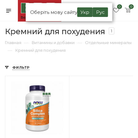
0
0
Оберіть мову сайту
Укр
Рус
Кремний для похудения
1
—
—
Главная
Витамины и добавки
Отдельные минералы
—
Кремний для похудения
ФИЛЬТР