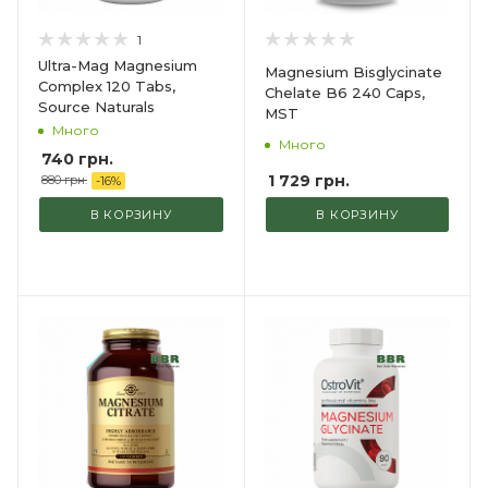
1
Ultra-Mag Magnesium
Magnesium Bisglycinate
Complex 120 Tabs,
Chelate B6 240 Caps,
Source Naturals
MST
Много
Много
740
грн.
1 729
грн.
880
грн.
-
16
%
В КОРЗИНУ
В КОРЗИНУ