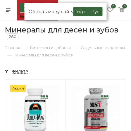
0
0
Оберіть мову сайту
Укр
Рус
Минералы для десен и зубов
280
—
—
Главная
Витамины и добавки
Отдельные минералы
—
Минералы для десен и зубов
ФИЛЬТР
Акция