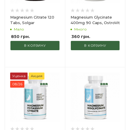
Magnesium Citrate 120
Magnesium Glycinate
Tabs, Solgar
400mg 90 Caps, OstroVit
Мало
Много
850
грн.
360
грн.
В КОРЗИНУ
В КОРЗИНУ
Уценка
Акция
08/26