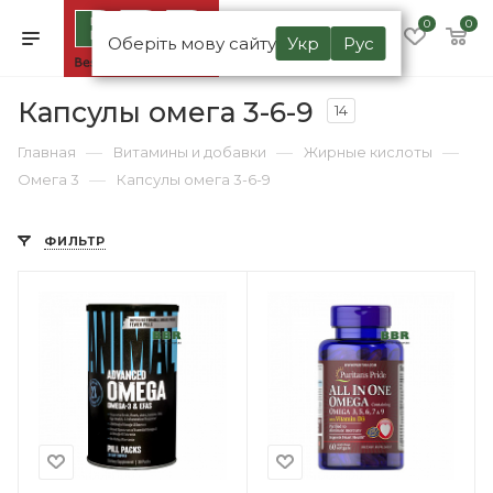
0
0
Оберіть мову сайту
Укр
Рус
Капсулы омега 3-6-9
14
—
—
—
Главная
Витамины и добавки
Жирные кислоты
—
Омега 3
Капсулы омега 3-6-9
ФИЛЬТР