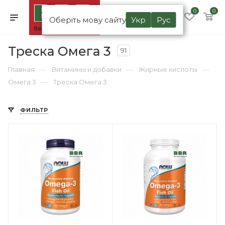
0
0
Оберіть мову сайту
Укр
Рус
Треска Омега 3
91
—
—
—
Главная
Витамины и добавки
Жирные кислоты
—
Омега 3
Треска Омега 3
ФИЛЬТР