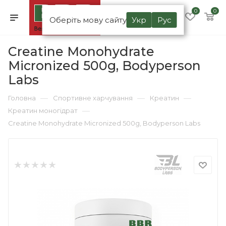
0
0
Оберіть мову сайту
Укр
Рус
Creatine Monohydrate
Micronized 500g, Bodyperson
Labs
—
—
—
Головна
Спортивне харчування
Креатин
—
Креатин моногідрат
Creatine Monohydrate Micronized 500g, Bodyperson Labs