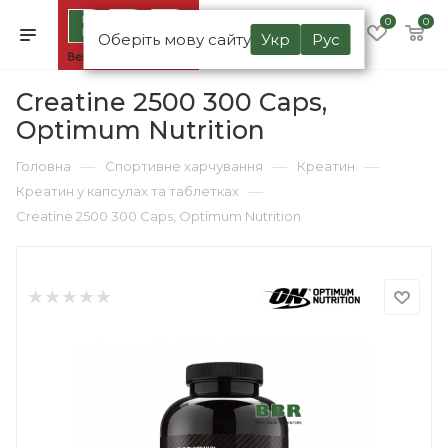
0
0
Оберіть мову сайту
Укр
Рус
Creatine 2500 300 Caps,
Optimum Nutrition
—
—
—
Головна
Спортивне харчування
Креатин
—
Креатин у капсулах та таблетках
Creatine 2500 300 Caps, Optimum Nutrition